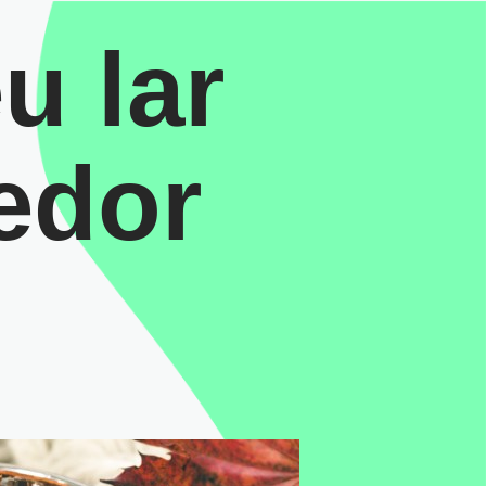
u lar
edor