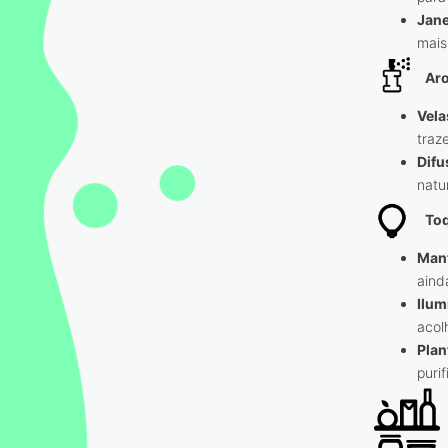
Jane
mais
Ar
Vela
traz
Difu
natu
To
Mant
aind
Ilum
acol
Plan
puri