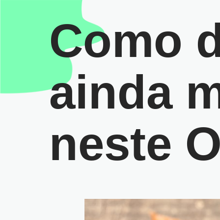
Como de
ainda m
neste 