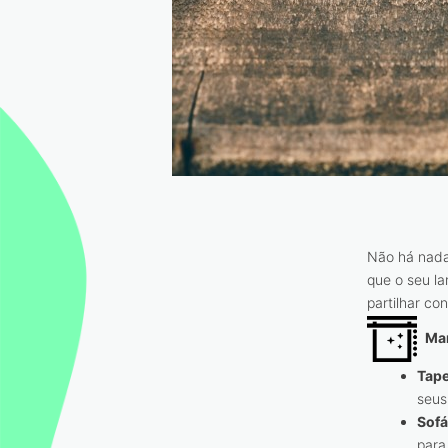
Não há nada
que o seu l
partilhar con
Ma
Tape
seus
Sofá
para