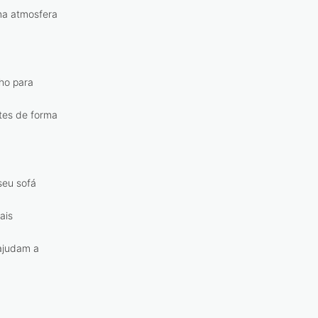
uma atmosfera
ho para
ntes de forma
seu sofá
ais
ajudam a