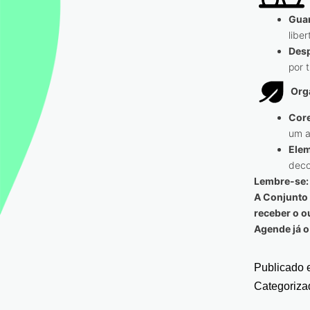
Gua
libe
Des
por 
Org
Core
um a
Elem
deco
Lembre-se:
A Conjunto 
receber o o
Agende já o
Publicado
Categoriz