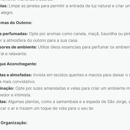
las:
Limpe as janelas para permitir a entrada de luz natural e criar 
 alegre.
omas do Outono:
s perfumadas:
Opte por aromas como canela, maçã, baunilha ou pin
er a atmosfera do outono para a sua casa.
sores de ambiente:
Utilize óleos essenciais para perfumar os ambie
ral e relaxante.
que Aconchegante:
as e almofadas:
Invista em tecidos quentes e macios para deixar o 
a mais convidativo.
inação:
Opte por luzes amareladas e velas para criar um ambiente m
hedor e intimista.
tas:
Algumas plantas, como a samambaia e a espada de São Jorge, 
ficar o ar e trazem um toque de vida para o seu lar.
Organização
: