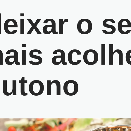
ixar o se
ais acolh
Outono