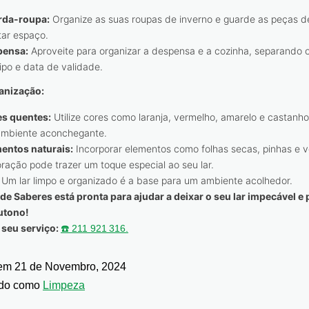
rda-roupa:
Organize as suas roupas de inverno e guarde as peças d
rtar espaço.
pensa:
Aproveite para organizar a despensa e a cozinha, separando 
tipo e data de validade.
anização
:
s quentes:
Utilize cores como laranja, vermelho, amarelo e castanho
mbiente aconchegante.
entos naturais:
Incorporar elementos como folhas secas, pinhas e v
ração pode trazer um toque especial ao seu lar.
Um lar limpo e organizado é a base para um ambiente acolhedor.
de Saberes está pronta para ajudar a deixar o seu lar impecável e
utono!
 seu serviço:
☎️ 211 921 316.
 em
21 de Novembro, 2024
ado como
Limpeza