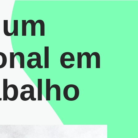
e um
onal em
abalho