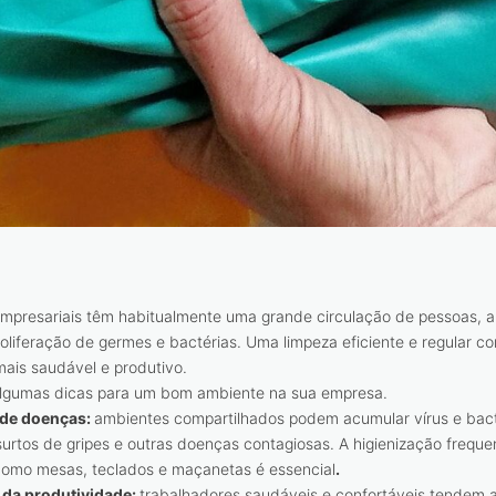
mpresariais têm habitualmente uma grande circulação de pessoas,
roliferação de germes e bactérias. Uma limpeza eficiente e regular co
ais saudável e produtivo.
algumas dicas para um bom ambiente na sua empresa.
de doenças:
ambientes compartilhados podem acumular vírus e bacté
urtos de gripes e outras doenças contagiosas. A higienização freque
 como mesas, teclados e maçanetas é essencial
.
da produtividade:
trabalhadores saudáveis e confortáveis tendem a