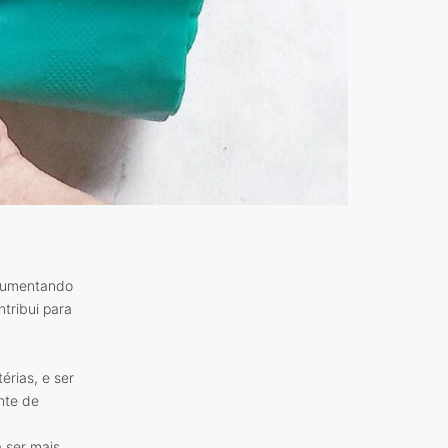
 aumentando
ntribui para
rias, e ser
nte de
 ser mais