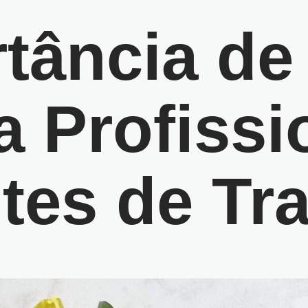
rtância d
 Profissi
tes de Tr