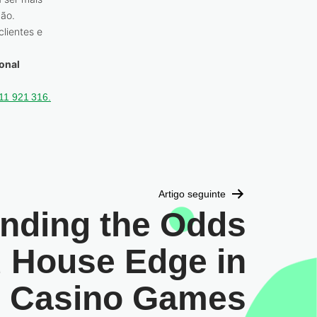
ção.
clientes e
onal
211 921 316.
Artigo seguinte
nding the Odds
 House Edge in
r Casino Games