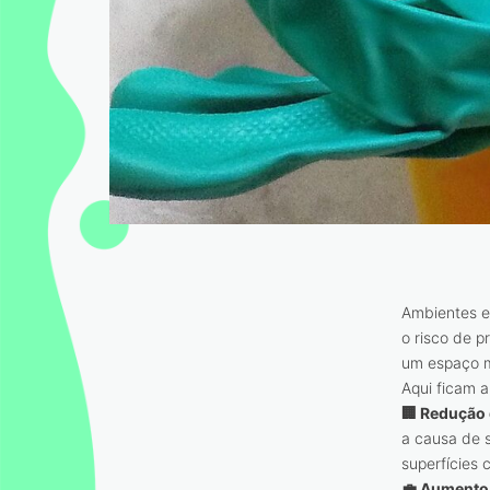
Ambientes e
o risco de p
um espaço m
Aqui ficam 
🏢
Redução 
a causa de s
superfícies
💼
Aumento 