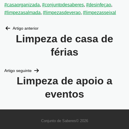
#casaorganizada
,
#conjuntodesaberes
,
#desinfeçao
,
#limpezasalmada
,
#limpezasdeverao
,
#limpezasseixal
Artigo anterior
Limpeza de casa de
férias
Artigo seguinte
Limpeza de apoio a
eventos
Conjunto de Saberes© 2026