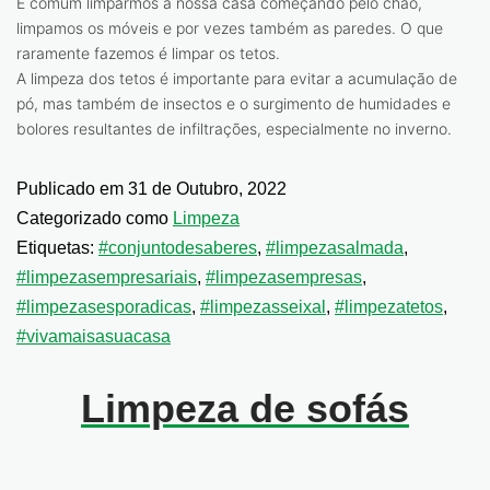
É comum limparmos a nossa casa começando pelo chão,
limpamos os móveis e por vezes também as paredes. O que
raramente fazemos é limpar os tetos.
A limpeza dos tetos é importante para evitar a acumulação de
pó, mas também de insectos e o surgimento de humidades e
bolores resultantes de infiltrações, especialmente no inverno.
Publicado em
31 de Outubro, 2022
Categorizado como
Limpeza
Etiquetas:
#conjuntodesaberes
,
#limpezasalmada
,
#limpezasempresariais
,
#limpezasempresas
,
#limpezasesporadicas
,
#limpezasseixal
,
#limpezatetos
,
#vivamaisasuacasa
Limpeza de sofás