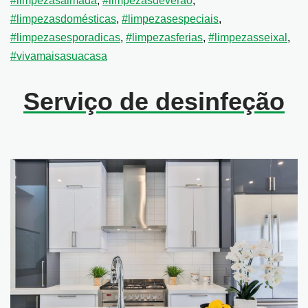
#limpezasalmada
,
#limpezasdeverao
,
#limpezasdomésticas
,
#limpezasespeciais
,
#limpezasesporadicas
,
#limpezasferias
,
#limpezasseixal
,
#vivamaisasuacasa
Serviço de desinfeção