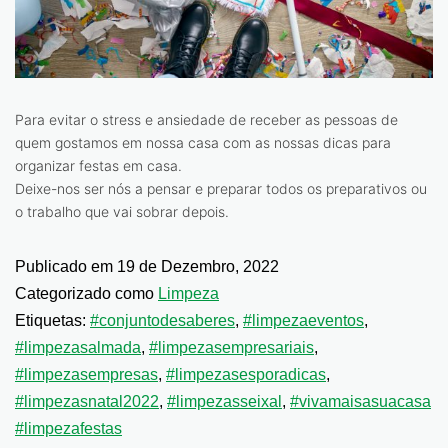
Para evitar o stress e ansiedade de receber as pessoas de
quem gostamos em nossa casa com as nossas dicas para
organizar festas em casa.
Deixe-nos ser nós a pensar e preparar todos os preparativos ou
o trabalho que vai sobrar depois.
Publicado em
19 de Dezembro, 2022
Categorizado como
Limpeza
Etiquetas:
#conjuntodesaberes
,
#limpezaeventos
,
#limpezasalmada
,
#limpezasempresariais
,
#limpezasempresas
,
#limpezasesporadicas
,
#limpezasnatal2022
,
#limpezasseixal
,
#vivamaisasuacasa
#limpezafestas