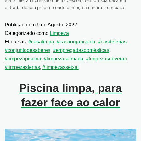
é a primeira impressão que as pessoas têm da sua casa e a
entrada do seu prédio é onde começa a sentir-se em casa.
Publicado em
9 de Agosto, 2022
Categorizado como
Limpeza
Etiquetas:
#casalimpa
,
#casaorganizada
,
#casdeferias
,
#conjuntodesaberes
,
#empregadasdomésticas
,
#limpezapiscina
,
#limpezasalmada
,
#limpezasdeverao
,
#limpezasferias
,
#limpezasseixal
Piscina limpa, para
fazer face ao calor