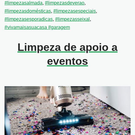
#limpezasalmada
,
#limpezasdeverao
,
#limpezasdomésticas
,
#limpezasespeciais
,
#limpezasesporadicas
,
#limpezasseixal
,
#vivamaisasuacasa #garagem
Limpeza de apoio a
eventos