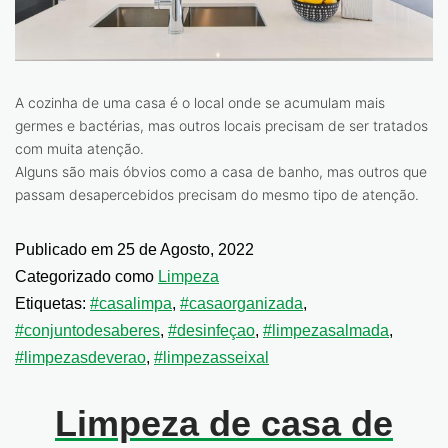
A cozinha de uma casa é o local onde se acumulam mais
germes e bactérias, mas outros locais precisam de ser tratados
com muita atenção.
Alguns são mais óbvios como a casa de banho, mas outros que
passam desapercebidos precisam do mesmo tipo de atenção.
Publicado em
25 de Agosto, 2022
Categorizado como
Limpeza
Etiquetas:
#casalimpa
,
#casaorganizada
,
#conjuntodesaberes
,
#desinfeçao
,
#limpezasalmada
,
#limpezasdeverao
,
#limpezasseixal
Limpeza de casa de