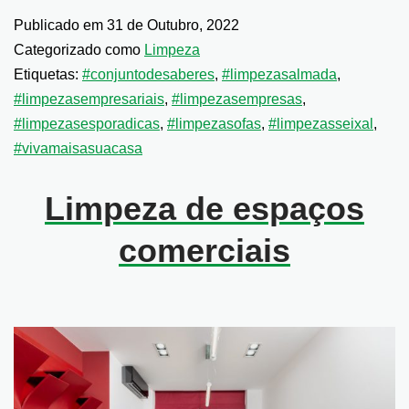
Publicado em
31 de Outubro, 2022
Categorizado como
Limpeza
Etiquetas:
#conjuntodesaberes
,
#limpezasalmada
,
#limpezasempresariais
,
#limpezasempresas
,
#limpezasesporadicas
,
#limpezasofas
,
#limpezasseixal
,
#vivamaisasuacasa
Limpeza de espaços
comerciais