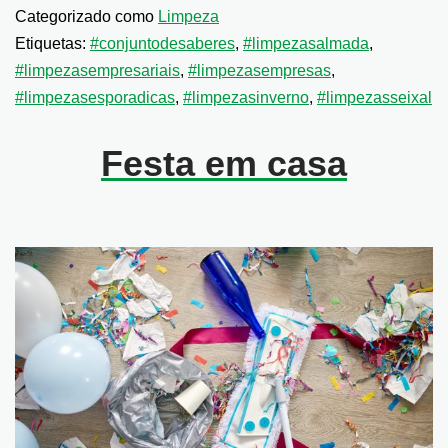
Categorizado como
Limpeza
Etiquetas:
#conjuntodesaberes
,
#limpezasalmada
,
#limpezasempresariais
,
#limpezasempresas
,
#limpezasesporadicas
,
#limpezasinverno
,
#limpezasseixal
Festa em casa