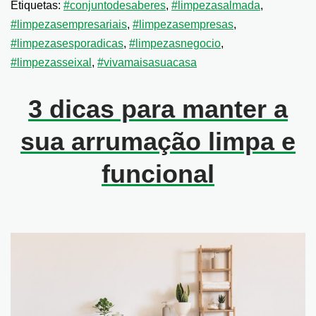
Etiquetas:
#conjuntodesaberes
,
#limpezasalmada
,
#limpezasempresariais
,
#limpezasempresas
,
#limpezasesporadicas
,
#limpezasnegocio
,
#limpezasseixal
,
#vivamaisasuacasa
3 dicas para manter a
sua arrumação limpa e
funcional