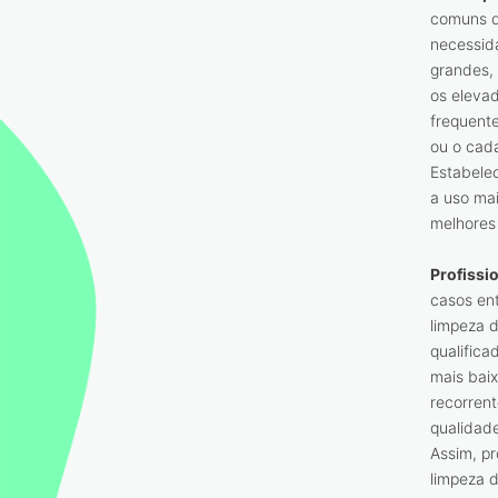
comuns d
necessid
grandes, 
os eleva
frequent
ou o cada
Estabelec
a uso mai
melhores 
Profissio
casos en
limpeza 
qualifica
mais bai
recorrent
qualidade
Assim, pr
limpeza d