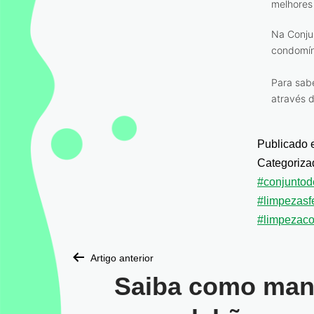
melhores 
Na Conju
condomín
Para sab
através 
Publicado
Categoriz
#conjuntod
#limpezasf
#limpezac
Artigo anterior
Saiba como mant