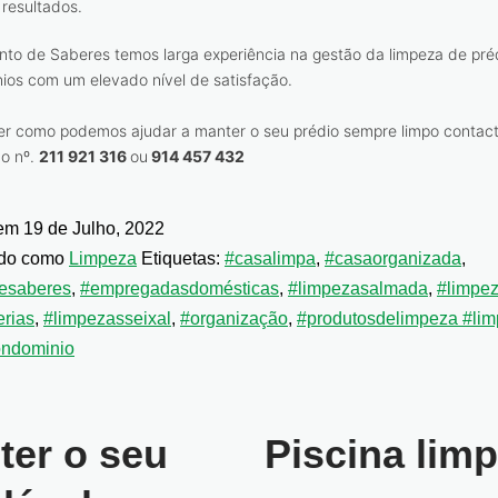
resultados.
nto de Saberes temos larga experiência na gestão da limpeza de pré
ios com um elevado nível de satisfação.
er como podemos ajudar a manter o seu prédio sempre limpo contac
do nº.
211 921 316
ou
914 457 432
 em
19 de Julho, 2022
ado como
Limpeza
Etiquetas:
#casalimpa
,
#casaorganizada
,
esaberes
,
#empregadasdomésticas
,
#limpezasalmada
,
#limpe
erias
,
#limpezasseixal
,
#organização
,
#produtosdelimpeza #lim
ondominio
er o seu
Piscina limp