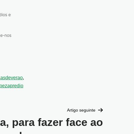
dios e
te-nos
zasdeverao
,
pezapredio
Artigo seguinte
a, para fazer face ao