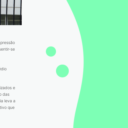
mpressão
entir-se
édio
izados e
o das
a leva a
tivo que