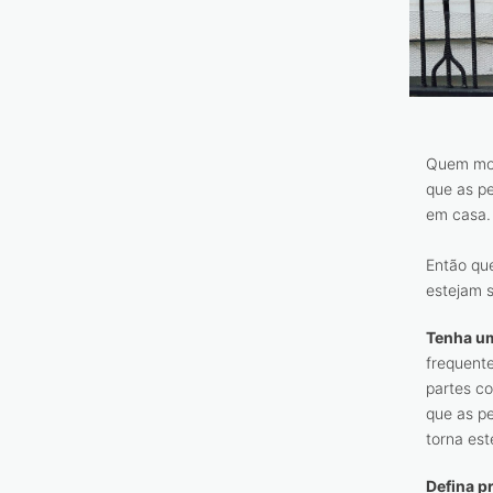
Quem mor
que as p
em casa.
Então qu
estejam 
Tenha um
frequente
partes c
que as p
torna est
Defina p