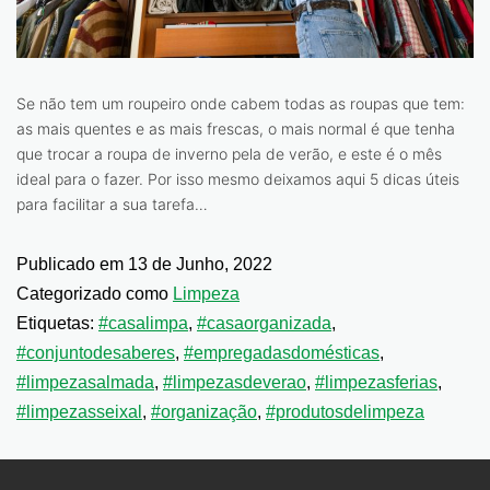
Se não tem um roupeiro onde cabem todas as roupas que tem:
as mais quentes e as mais frescas, o mais normal é que tenha
que trocar a roupa de inverno pela de verão, e este é o mês
ideal para o fazer. Por isso mesmo deixamos aqui 5 dicas úteis
para facilitar a sua tarefa…
Publicado em
13 de Junho, 2022
Categorizado como
Limpeza
Etiquetas:
#casalimpa
,
#casaorganizada
,
#conjuntodesaberes
,
#empregadasdomésticas
,
#limpezasalmada
,
#limpezasdeverao
,
#limpezasferias
,
#limpezasseixal
,
#organização
,
#produtosdelimpeza