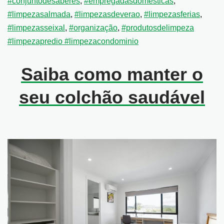
#conjuntodesaberes
,
#empregadasdomésticas
,
#limpezasalmada
,
#limpezasdeverao
,
#limpezasferias
,
#limpezasseixal
,
#organização
,
#produtosdelimpeza
#limpezapredio #limpezacondominio
Saiba como manter o
seu colchão saudável