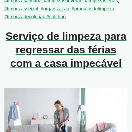
#limpezasalmada
,
#limpezasdeverao
,
#limpezasferias
,
#limpezasseixal
,
#organização
,
#produtosdelimpeza
#limpezadecolchao #colchao
Serviço de limpeza para
regressar das férias
com a casa impecável