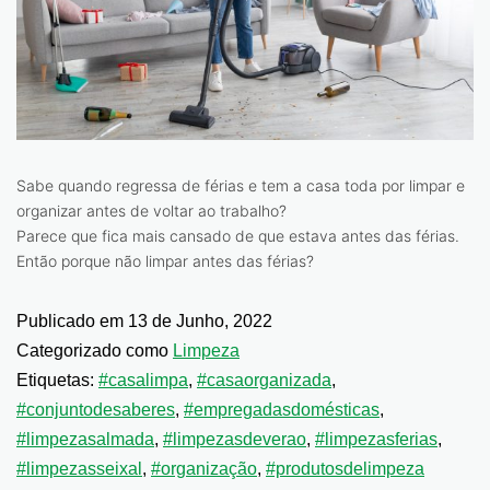
Sabe quando regressa de férias e tem a casa toda por limpar e
organizar antes de voltar ao trabalho?
Parece que fica mais cansado de que estava antes das férias.
Então porque não limpar antes das férias?
Publicado em
13 de Junho, 2022
Categorizado como
Limpeza
Etiquetas:
#casalimpa
,
#casaorganizada
,
#conjuntodesaberes
,
#empregadasdomésticas
,
#limpezasalmada
,
#limpezasdeverao
,
#limpezasferias
,
#limpezasseixal
,
#organização
,
#produtosdelimpeza