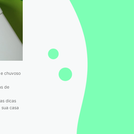
o e chuvoso
as de
as dicas
a sua casa