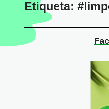
Etiqueta:
#limp
Fac