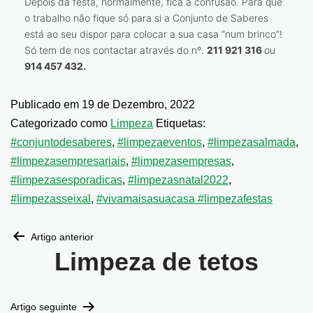
Depois da festa, normalmente, fica a confusão. Para que
o trabalho não fique só para si a Conjunto de Saberes
está ao seu dispor para colocar a sua casa “num brinco”!
Só tem de nos contactar através do nº.
211 921 316
ou
914 457 432.
Publicado em
19 de Dezembro, 2022
Categorizado como
Limpeza
Etiquetas:
#conjuntodesaberes
,
#limpezaeventos
,
#limpezasalmada
,
#limpezasempresariais
,
#limpezasempresas
,
#limpezasesporadicas
,
#limpezasnatal2022
,
#limpezasseixal
,
#vivamaisasuacasa #limpezafestas
Artigo anterior
Limpeza de tetos
Artigo seguinte