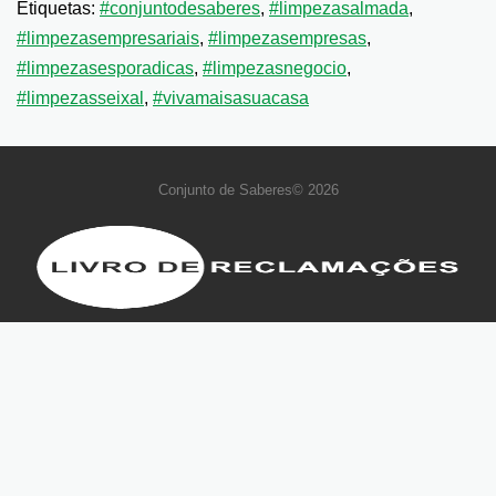
Etiquetas:
#conjuntodesaberes
,
#limpezasalmada
,
#limpezasempresariais
,
#limpezasempresas
,
#limpezasesporadicas
,
#limpezasnegocio
,
#limpezasseixal
,
#vivamaisasuacasa
Conjunto de Saberes© 2026