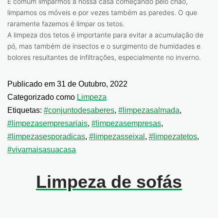
É comum limparmos a nossa casa começando pelo chão,
limpamos os móveis e por vezes também as paredes. O que
raramente fazemos é limpar os tetos.
A limpeza dos tetos é importante para evitar a acumulação de
pó, mas também de insectos e o surgimento de humidades e
bolores resultantes de infiltrações, especialmente no inverno.
Publicado em
31 de Outubro, 2022
Categorizado como
Limpeza
Etiquetas:
#conjuntodesaberes
,
#limpezasalmada
,
#limpezasempresariais
,
#limpezasempresas
,
#limpezasesporadicas
,
#limpezasseixal
,
#limpezatetos
,
#vivamaisasuacasa
Limpeza de sofás