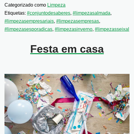
Categorizado como
Limpeza
Etiquetas:
#conjuntodesaberes
,
#limpezasalmada
,
#limpezasempresariais
,
#limpezasempresas
,
#limpezasesporadicas
,
#limpezasinverno
,
#limpezasseixal
Festa em casa