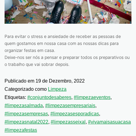
Para evitar o stress e ansiedade de receber as pessoas de
quem gostamos em nossa casa com as nossas dicas para
organizar festas em casa.
Deixe-nos ser nós a pensar e preparar todos os preparativos ou
o trabalho que vai sobrar depois.
Publicado em
19 de Dezembro, 2022
Categorizado como
Limpeza
Etiquetas:
#conjuntodesaberes
,
#limpezaeventos
,
#limpezasalmada
,
#limpezasempresariais
,
#limpezasempresas
,
#limpezasesporadicas
,
#limpezasnatal2022
,
#limpezasseixal
,
#vivamaisasuacasa
#limpezafestas