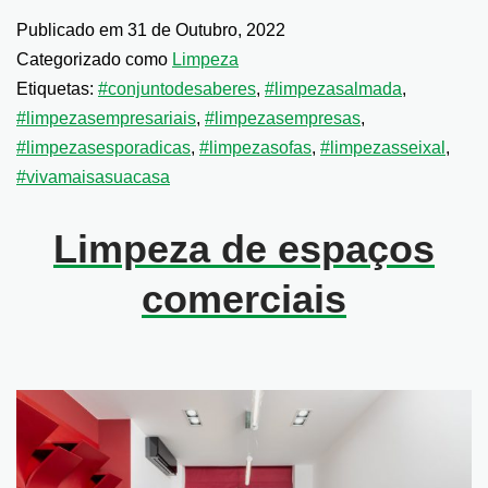
Publicado em
31 de Outubro, 2022
Categorizado como
Limpeza
Etiquetas:
#conjuntodesaberes
,
#limpezasalmada
,
#limpezasempresariais
,
#limpezasempresas
,
#limpezasesporadicas
,
#limpezasofas
,
#limpezasseixal
,
#vivamaisasuacasa
Limpeza de espaços
comerciais