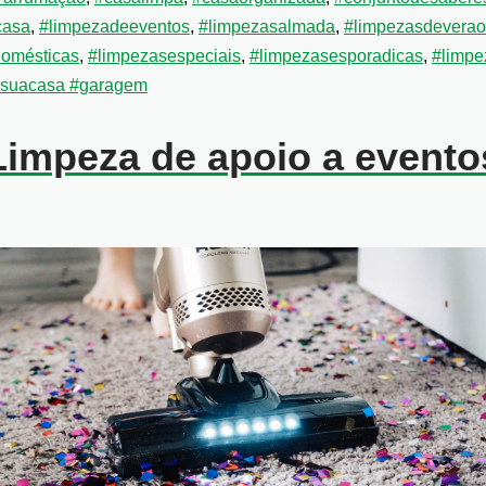
casa
,
#limpezadeeventos
,
#limpezasalmada
,
#limpezasdeverao
domésticas
,
#limpezasespeciais
,
#limpezasesporadicas
,
#limpe
asuacasa #garagem
Limpeza de apoio a evento