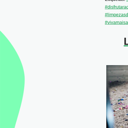
#disfrutara
#limpezas
#vivamais