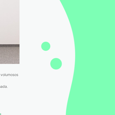
s volumosos
mada.
s
,