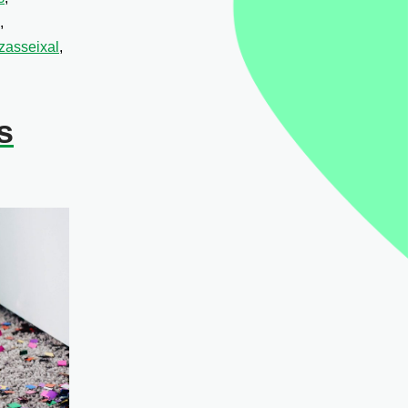
,
zasseixal
,
s