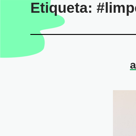
Etiqueta:
#limp
a