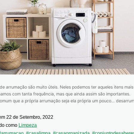
de arrumação são muito úteis. Neles podemos ter aqueles itens mai
samos com tanta frequência, mas que ainda assim são importantes.
omum que a própria arrumação seja ela própria um pouco… desarru
 em
22 de Setembro, 2022
ado como
Limpeza
#arrumaçao
,
#casalimpa
,
#casaorganizada
,
#conjuntodesabere