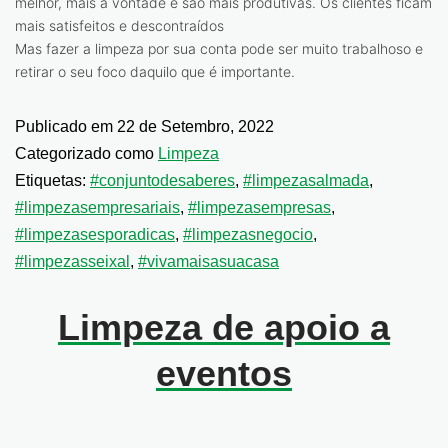
melhor, mais à vontade e são mais produtivas. Os clientes ficam
mais satisfeitos e descontraídos
Mas fazer a limpeza por sua conta pode ser muito trabalhoso e
retirar o seu foco daquilo que é importante.
Publicado em
22 de Setembro, 2022
Categorizado como
Limpeza
Etiquetas:
#conjuntodesaberes
,
#limpezasalmada
,
#limpezasempresariais
,
#limpezasempresas
,
#limpezasesporadicas
,
#limpezasnegocio
,
#limpezasseixal
,
#vivamaisasuacasa
Limpeza de apoio a
eventos