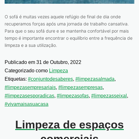
O sofá é muitas vezes aquele refúgio de final de dia onde
recuperamos forças após uma jornada de trabalho cansativa.
Para que o seu sofá dure e se mantenha confortável por mais
tempo é importante encontrar o equilíbrio entre a frequência de
limpeza e a sua utilização.
Publicado em
31 de Outubro, 2022
Categorizado como
Limpeza
Etiquetas:
#conjuntodesaberes
,
#limpezasalmada
,
#limpezasempresariais
,
#limpezasempresas
,
#limpezasesporadicas
,
#limpezasofas
,
#limpezasseixal
,
#vivamaisasuacasa
Limpeza de espaços
comerciais