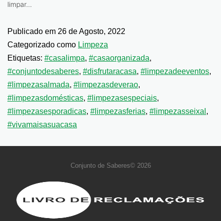
limpar…
Publicado em
26 de Agosto, 2022
Categorizado como
Limpeza
Etiquetas:
#casalimpa
,
#casaorganizada
,
#conjuntodesaberes
,
#disfrutaracasa
,
#limpezadeeventos
,
#limpezasalmada
,
#limpezasdeverao
,
#limpezasdomésticas
,
#limpezasespeciais
,
#limpezasesporadicas
,
#limpezasferias
,
#limpezasseixal
,
#vivamaisasuacasa
Conjunto de Saberes© 2026