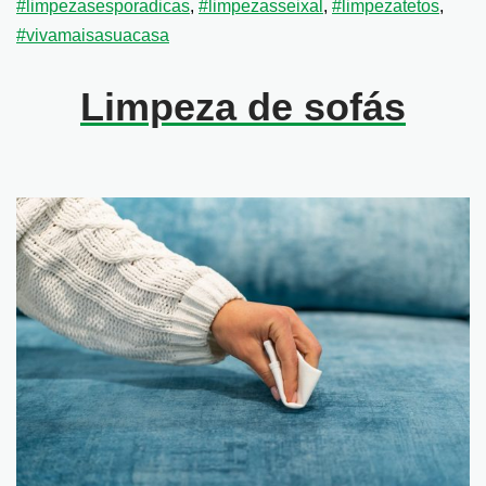
#limpezasesporadicas
,
#limpezasseixal
,
#limpezatetos
,
#vivamaisasuacasa
Limpeza de sofás