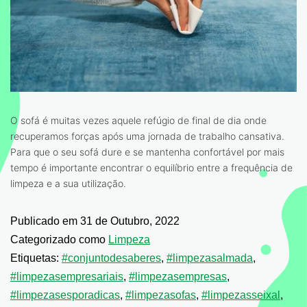
O sofá é muitas vezes aquele refúgio de final de dia onde
recuperamos forças após uma jornada de trabalho cansativa.
Para que o seu sofá dure e se mantenha confortável por mais
tempo é importante encontrar o equilíbrio entre a frequência de
limpeza e a sua utilização.
Publicado em
31 de Outubro, 2022
Categorizado como
Limpeza
Etiquetas:
#conjuntodesaberes
,
#limpezasalmada
,
#limpezasempresariais
,
#limpezasempresas
,
#limpezasesporadicas
,
#limpezasofas
,
#limpezasseixal
,